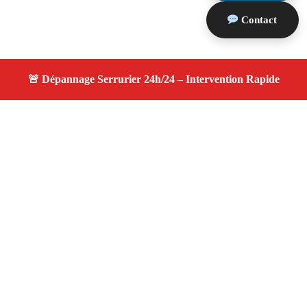
Contact
À propos changement serrure
changement serrure — Serrurier disponible à Gréasque
— Intervention d’urgence, service professionnel et devis
gratuit.
Adresse : Gréasque 13850