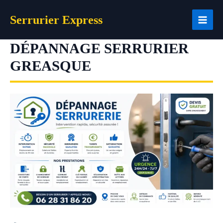
Aller
Serrurier Express
au
contenu
DÉPANNAGE SERRURIER
GREASQUE