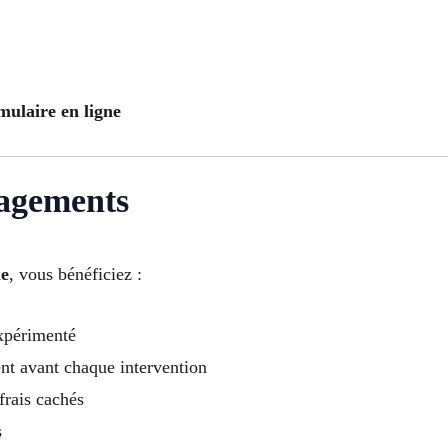
mulaire en ligne
gagements
ne
, vous bénéficiez :
expérimenté
ent avant chaque intervention
frais cachés
s