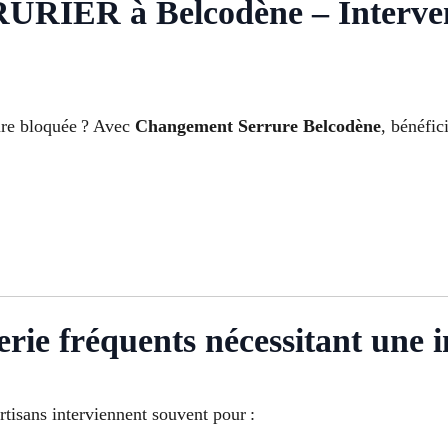
R à Belcodène – Interventi
ure bloquée ? Avec
Changement Serrure Belcodène
, bénéfic
rie fréquents nécessitant une i
isans interviennent souvent pour :