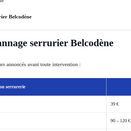
té
urier Belcodène
pannage serrurier Belcodène
urs annoncés avant toute intervention :
on serrurerie
39 €
90 – 120 €