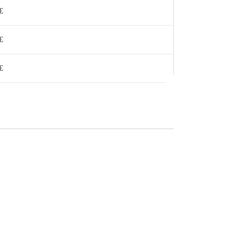
€
€
€