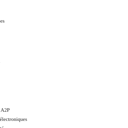
ées
n
s A2P
 électroniques