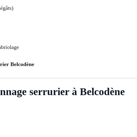
égâts)
mbriolage
urier Belcodène
nnage serrurier à Belcodène