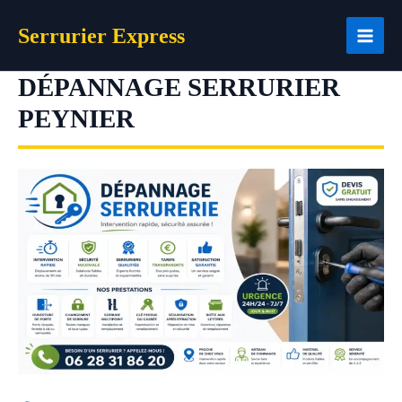
Aller
Serrurier Express
au
contenu
DÉPANNAGE SERRURIER
PEYNIER