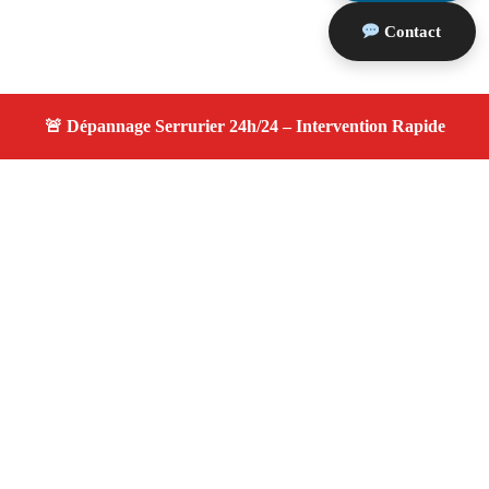
Contact
À propos changement serrure
changement serrure — Serrurier disponible à Peynier —
Intervention d’urgence, service professionnel et devis
gratuit.
Adresse : Peynier 13790