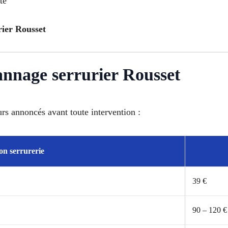
té
urier Rousset
pannage serrurier Rousset
urs annoncés avant toute intervention :
on serrurerie
39 €
90 – 120 €