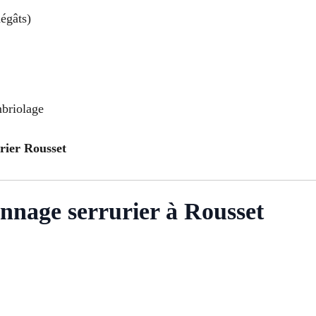
égâts)
mbriolage
rier Rousset
nnage serrurier à Rousset