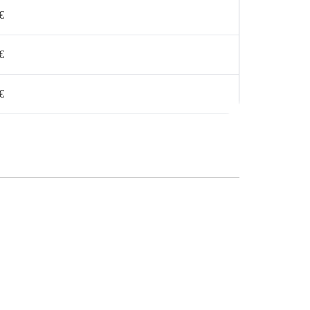
€
€
€