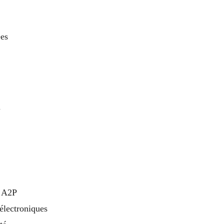
ées
n
s A2P
 électroniques