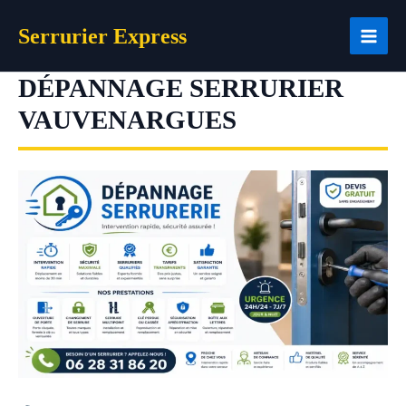
Aller
Serrurier Express
au
contenu
DÉPANNAGE SERRURIER
VAUVENARGUES