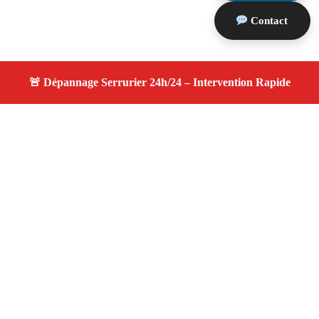
Contact
À propos changement serrure
changement serrure — Serrurier disponible à Puyloubier
— Intervention d’urgence, service professionnel et devis
gratuit.
Adresse : Puyloubier 13114