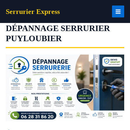
Aller
Serrurier Express
au
contenu
DÉPANNAGE SERRURIER
PUYLOUBIER