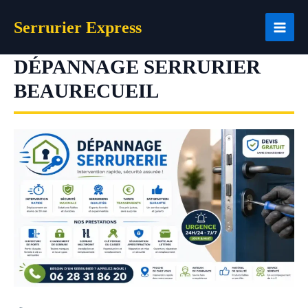
Aller
Serrurier Express
au
contenu
DÉPANNAGE SERRURIER
BEAURECUEIL