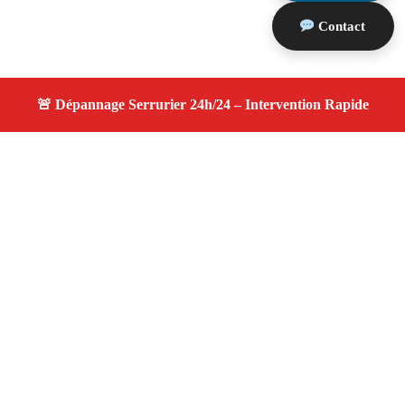
Contact
À propos changement serrure
changement serrure — Serrurier disponible à Beaurecueil
— Intervention d’urgence, service professionnel et devis
gratuit.
Adresse : Beaurecueil 13100