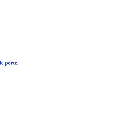
de porte
.