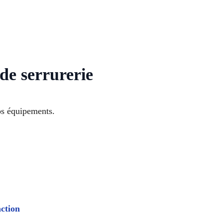
de serrurerie
os équipements.
action