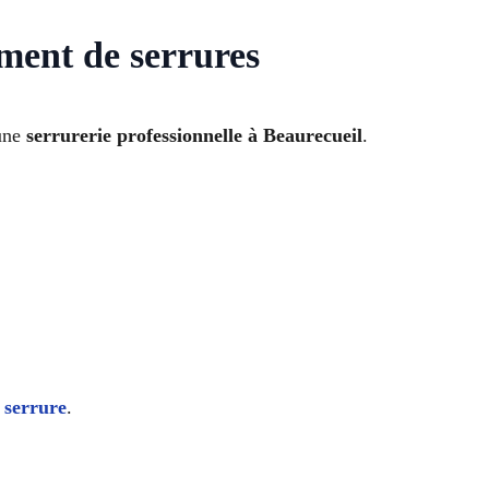
ement de serrures
 une
serrurerie professionnelle à Beaurecueil
.
 serrure
.