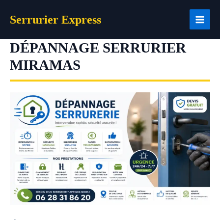
Aller
Serrurier Express
au
contenu
DÉPANNAGE SERRURIER
MIRAMAS