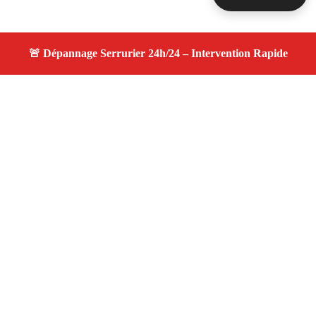
À propos changement serrure
changement serrure — Serrurier disponible à Istres —
Intervention d’urgence, service professionnel et devis
gratuit.
Adresse : Istres 13800
Téléphone :
06 28 31 86 20