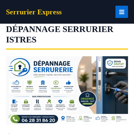
Aller
Serrurier Express
au
contenu
DÉPANNAGE SERRURIER
ISTRES