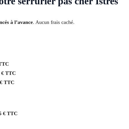
otre serrurier pas cher Istres
oncés à l’avance
. Aucun frais caché.
 TTC
 € TTC
 € TTC
5 € TTC