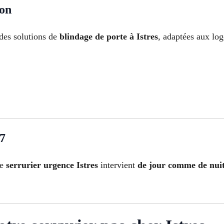
ion
des solutions de
blindage de porte à Istres
, adaptées aux log
/7
re
serrurier urgence Istres
intervient
de jour comme de nui