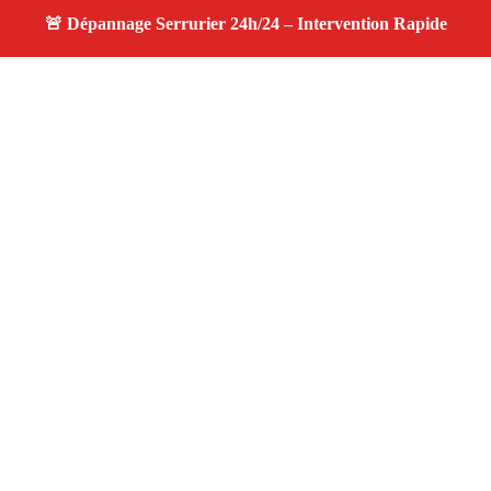
À propos changement serrure
changement serrure — Serrurier disponible à Istres —
Intervention d’urgence, service professionnel et devis
gratuit.
Adresse : Istres 13800
Téléphone :
06 28 31 86 20
Horaires :