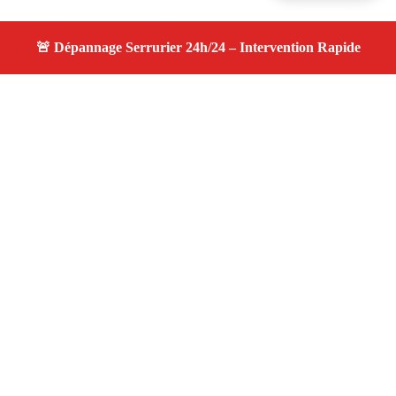
À propos changement serrure
changement serrure — Serrurier disponible à Fontvieille
— Intervention d’urgence, service professionnel et devis
gratuit.
Adresse : Fontvieille 13990
Téléphone :
06 28 31 86 20
Horaires :