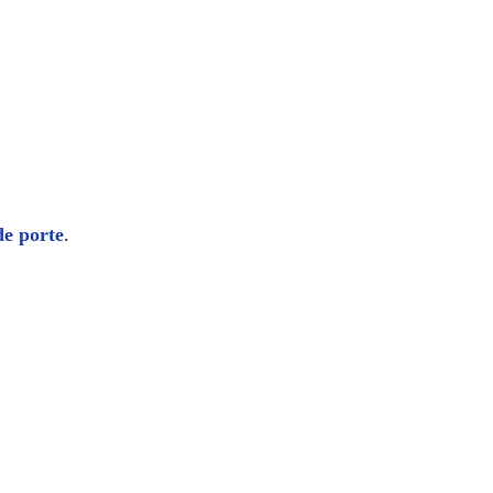
de porte
.