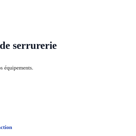
de serrurerie
os équipements.
action