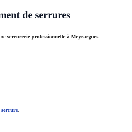
ement de serrures
 une
serrurerie professionnelle à Meyrargues
.
 serrure
.