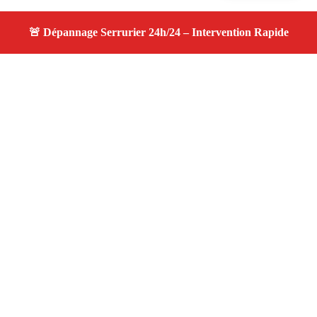
À propos changement serrure
changement serrure — Serrurier à Marseille —
Assistance 24h/24, expertise reconnue, tarifs clairs et
compétitifs.
Adresse : Marseille
Téléphone :
06 28 31 86 20
Horaires :