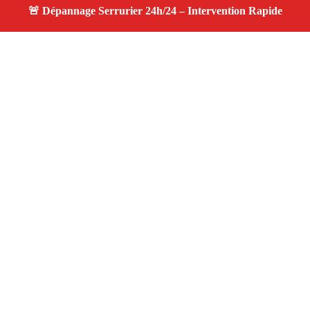
À propos changement serrure
changement serrure — Serrurier disponible à Aureille —
Intervention d’urgence, service professionnel et devis
gratuit.
Adresse : Aureille 13930
Téléphone :
06 28 31 86 20
Horaires :