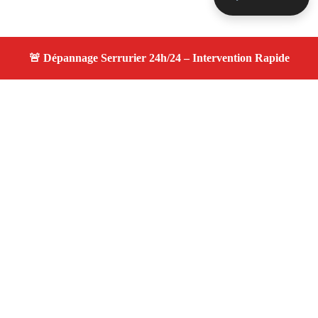
À propos changement serrure
changement serrure — Serrurier disponible à Paradou —
Intervention d’urgence, service professionnel et devis
gratuit.
Adresse : Paradou 13610
Téléphone :
06 28 31 86 20