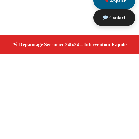
Appeler
Contact
À propos changement serrure
changement serrure — Serrurier disponible à Sausset Les
Pins — Intervention d’urgence, service professionnel et
devis gratuit.
Adresse : Sausset Les Pins 13960