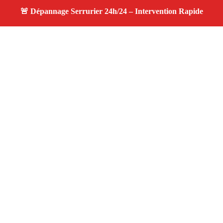
À propos changement serrure
changement serrure — Serrurier disponible à La Barben
— Intervention d’urgence, service professionnel et devis
gratuit.
Adresse : La Barben 13330
Téléphone :
06 28 31 86 20
Horaires :