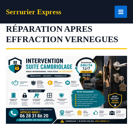
Aller
Serrurier Express
au
contenu
RÉPARATION APRES
EFFRACTION VERNEGUES