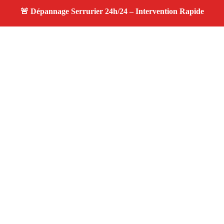
À propos changement serrure
changement serrure — Serrurier disponible à Vernegues
— Intervention d’urgence, service professionnel et devis
gratuit.
Adresse : Vernegues 13116
Téléphone :
06 28 31 86 20
Horaires :