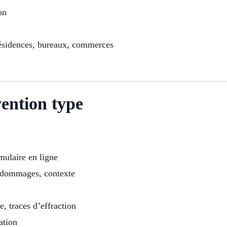
on
 résidences, bureaux, commerces
ention type
mulaire en ligne
, dommages, contexte
e, traces d’effraction
ation