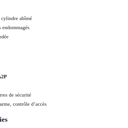
 cylindre abîmé
es endommagés
ndée
A2P
res de sécurité
larme, contrôle d’accès
ies