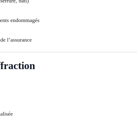
serrure, bâti)
ments endommagés
de l’assurance
fraction
alisée