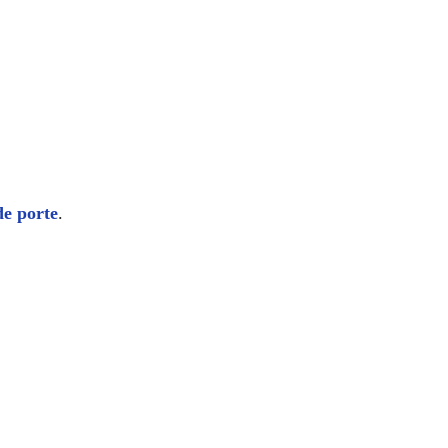
de porte
.