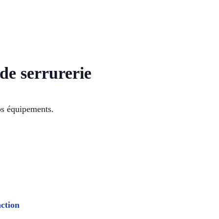
de serrurerie
os équipements.
action