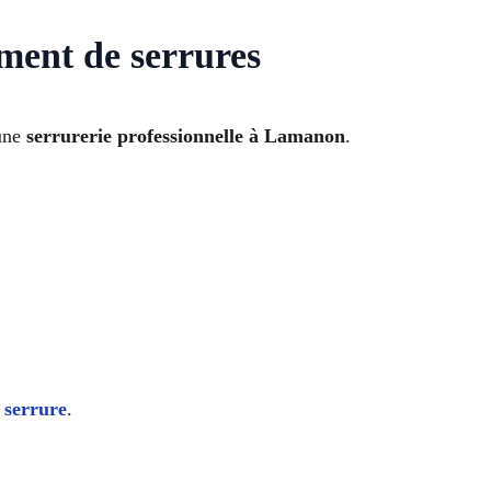
ement de serrures
 une
serrurerie professionnelle à Lamanon
.
 serrure
.