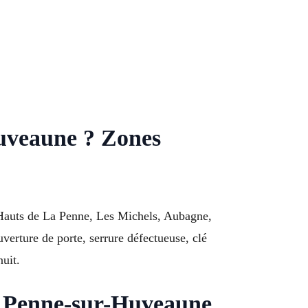
Huveaune ? Zones
 Hauts de La Penne, Les Michels, Aubagne,
erture de porte, serrure défectueuse, clé
nuit.
La Penne-sur-Huveaune