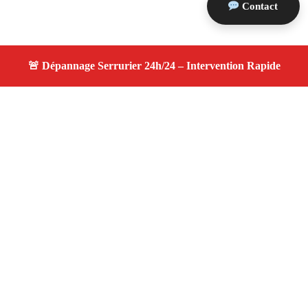
Contact
À propos changement serrure
changement serrure — Serrurier disponible à Charleval
— Intervention d’urgence, service professionnel et devis
gratuit.
Adresse : Charleval 13350
Téléphone :
06 28 31 86 20