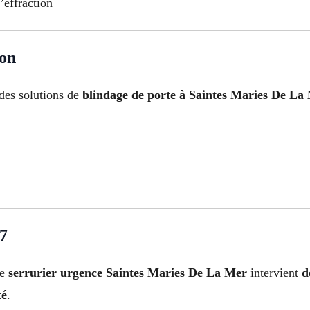
’effraction
ion
des solutions de
blindage de porte à Saintes Maries De La
/7
re
serrurier urgence Saintes Maries De La Mer
intervient
d
té
.