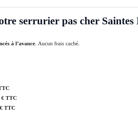
votre serrurier pas cher Saint
oncés à l’avance
. Aucun frais caché.
 TTC
 € TTC
 € TTC