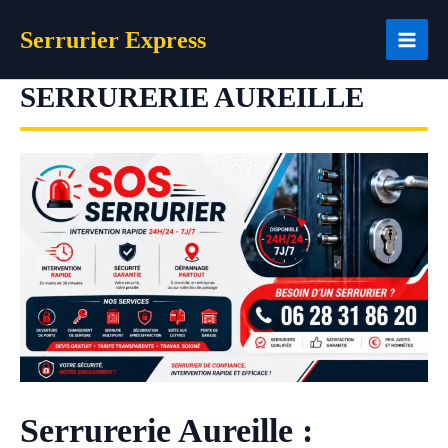
Aller
Serrurier Express
au
contenu
SERRURERIE AUREILLE
Serrurerie Aureille :