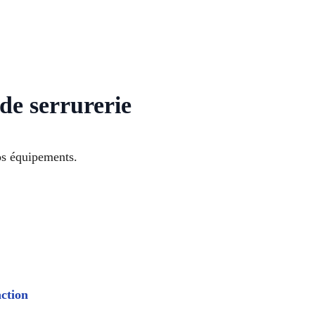
de serrurerie
os équipements.
action