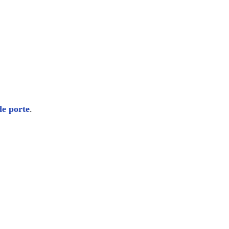
de porte
.