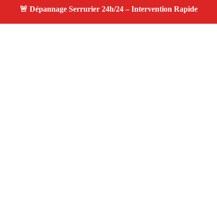
À propos changement serrure
changement serrure — Serrurier disponible à Saint
Esteve Janson — Intervention d’urgence, service
professionnel et devis gratuit.
Adresse : Saint Esteve Janson 13610
Téléphone :
06 28 31 86 20
Horaires :