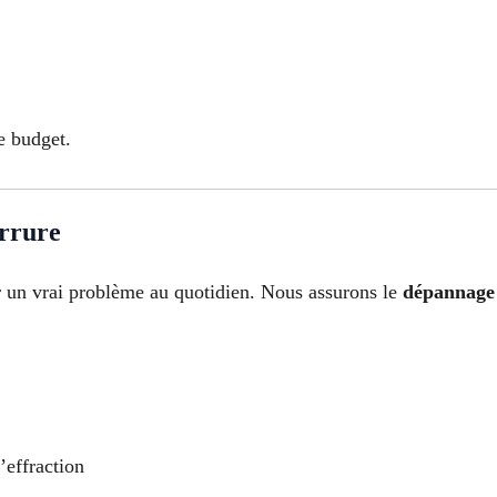
e budget.
errure
r un vrai problème au quotidien. Nous assurons le
dépannage 
’effraction