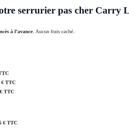
votre serrurier pas cher Carry 
oncés à l’avance
. Aucun frais caché.
 TTC
 € TTC
 € TTC
5 € TTC