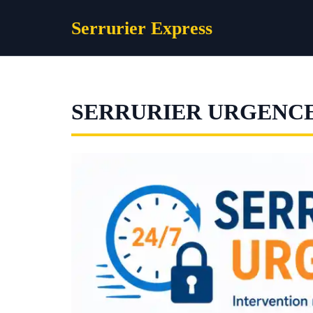
Aller
Serrurier Express
au
contenu
SERRURIER URGENC