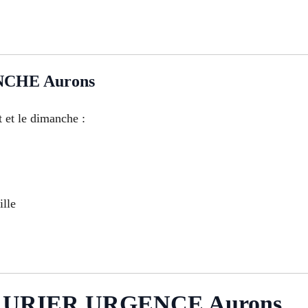
CHE Aurons
 et le dimanche :
ille
RURIER URGENCE Aurons