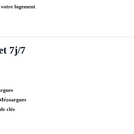
 votre logement
t 7j/7
argues
 Mézoargues
de clés