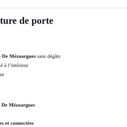
ture de porte
re De Mézoargues
sans dégâts
é à l’intérieur
ur
re De Mézoargues
es et connectées