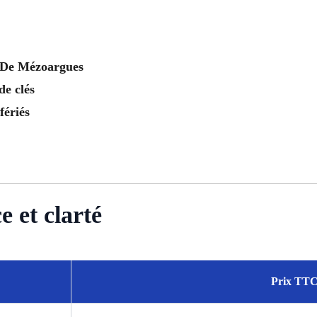
e De Mézoargues
de clés
fériés
 et clarté
Prix TTC 