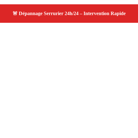
À propos changement serrure
changement serrure — Serrurier disponible à Saint Pierre
De Mezoargues — Intervention d’urgence, service
professionnel et devis gratuit.
Adresse : Saint Pierre De Mezoargues 13150
Téléphone :
06 28 31 86 20
Horaires :