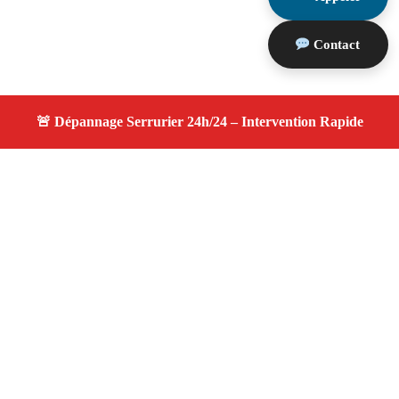
Contact
À propos changement serrure
changement serrure — Serrurier disponible à Les Pennes
Mirabeau — Intervention d’urgence, service
professionnel et devis gratuit.
Adresse : Les Pennes Mirabeau 13170